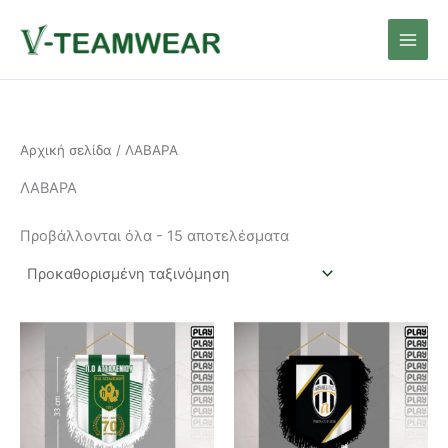
Μετάβαση
Main
στο
Men
περιεχόμενο
Αρχική σελίδα
/ ΛΑΒΑΡΑ
ΛΑΒΑΡΑ
Προβάλλονται όλα - 15 αποτελέσματα