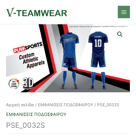
Μετάβαση
Main
στο
Men
περιεχόμενο
Αρχική σελίδα
/
ΕΜΦΑΝΙΣΕΙΣ ΠΟΔΟΣΦΑΙΡΟΥ
/ PSE_0032S
ΕΜΦΑΝΙΣΕΙΣ ΠΟΔΟΣΦΑΙΡΟΥ
PSE_0032S